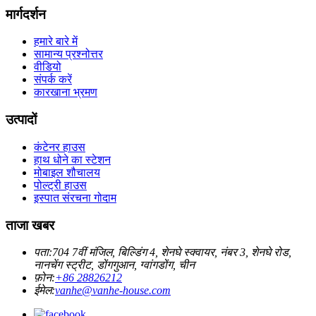
मार्गदर्शन
हमारे बारे में
सामान्य प्रश्नोत्तर
वीडियो
संपर्क करें
कारखाना भ्रमण
उत्पादों
कंटेनर हाउस
हाथ धोने का स्टेशन
मोबाइल शौचालय
पोल्ट्री हाउस
इस्पात संरचना गोदाम
ताजा खबर
पता:
704 7वीं मंजिल, बिल्डिंग 4, शेनघे स्क्वायर, नंबर 3, शेनघे रोड,
नानचेंग स्ट्रीट, डोंगगुआन, ग्वांगडोंग, चीन
फ़ोन:
+86 28826212
ईमेल:
vanhe@vanhe-house.com