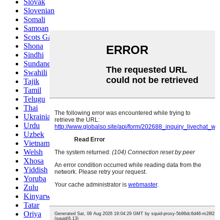
Slovak
Slovenian
Somali
Samoan
Scots Gaelic
Shona
Sindhi
Sundanese
Swahili
Tajik
Tamil
Telugu
Thai
Ukrainian
Urdu
Uzbek
Vietnamese
Welsh
Xhosa
Yiddish
Yoruba
Zulu
Kinyarwanda
Tatar
Oriya